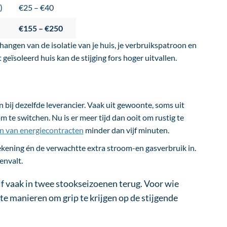
)
€25 – €40
€155 – €250
angen van de isolatie van je huis, je verbruikspatroon en
 geïsoleerd huis kan de stijging fors hoger uitvallen.
n bij dezelfde leverancier. Vaak uit gewoonte, soms uit
m te switchen. Nu is er meer tijd dan ooit om rustig te
en van energiecontracten
minder dan vijf minuten.
frekening én de verwachtte extra stroom-en gasverbruik in.
envalt.
f vaak in twee stookseizoenen terug. Voor wie
ste manieren om grip te krijgen op de stijgende