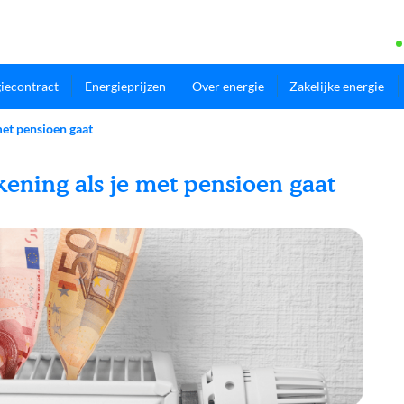
iecontract
Energieprijzen
Over energie
Zakelijke energie
 met pensioen gaat
ekening als je met pensioen gaat