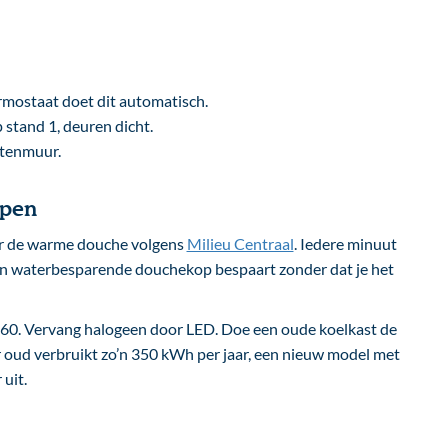
ermostaat doet dit automatisch.
 stand 1, deuren dicht.
itenmuur.
open
er de warme douche volgens
Milieu Centraal
. Iedere minuut
 Een waterbesparende douchekop bespaart zonder dat je het
n 60. Vervang halogeen door LED. Doe een oude koelkast de
ar oud verbruikt zo’n 350 kWh per jaar, een nieuw model met
 uit.