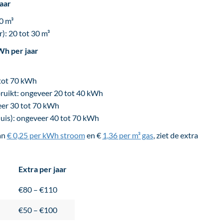
jaar
0 m³
): 20 tot 30 m³
Wh per jaar
 tot 70 kWh
ruikt: ongeveer 20 tot 40 kWh
eer 30 tot 70 kWh
huis): ongeveer 40 tot 70 kWh
an
€ 0,25 per kWh stroom
en €
1,36 per m³ gas
, ziet de extra
Extra per jaar
€80 – €110
€50 – €100