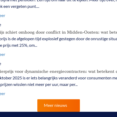
ok een vergeten punt....
eer
e
ijs schiet omhoog door conflict in Midden-Oosten: wat bet
rijs is de afgelopen tijd explosief gestegen door de onrustige s
e prijs met 25%, om...
eer
e
ierprijs voor dynamische energiecontracten: wat betekent 
oktober 2025 is er iets belangrijks veranderd voor consumenten m
rijzen wisslen niet meer per uur, maar per...
eer
Meer nieuws