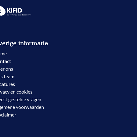
erige informatie
ome
ntact
er ons
s team
catures
ivacy en cookies
est gestelde vragen
gemene voorwaarden
sclaimer