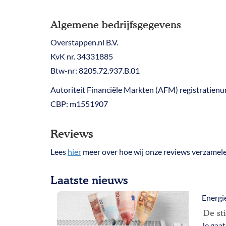
Algemene bedrijfsgegevens
Overstappen.nl B.V.
KvK nr. 34331885
Btw-nr: 8205.72.937.B.01
Autoriteit Financiële Markten (AFM) registratie
CBP: m1551907
Reviews
Lees
hier
meer over hoe wij onze reviews verzamele
Laatste nieuws
Energi
De st
Je gaat