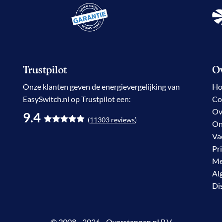
Trustpilot
Ov
Onze klanten geven de
energievergelijking
van
H
EasySwitch.nl op Trustpilot een:
Co
Ov
9.4
(
11303
reviews
)
On
Va
Pr
Me
Al
Di
© 2008 - 2026 - Overstappen.nl B.V.