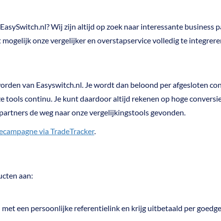
asySwitch.nl? Wij zijn altijd op zoek naar interessante business part
mogelijk onze vergelijker en overstapservice volledig te integreren
e worden van Easyswitch.nl. Je wordt dan beloond per afgesloten co
ze tools continu. Je kunt daardoor altijd rekenen op hoge conver
l partners de weg naar onze vergelijkingstools gevonden.
atecampagne via TradeTracker
.
ucten aan:
 met een persoonlijke referentielink en krijg uitbetaald per goedg