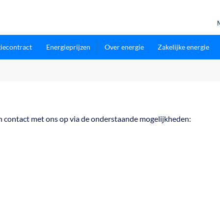
iecontract
Energieprijzen
Over energie
Zakelijke energie
dan contact met ons op via de onderstaande mogelijkheden: