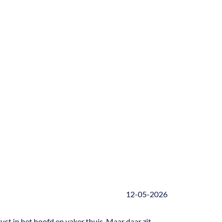
12-05-2026
rust in het hoofd en vaker thuis. Maar daar zit