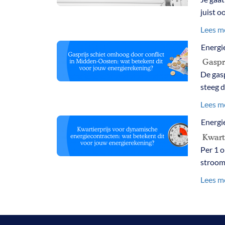
juist o
Lees m
Energi
Gaspr
De gasp
steeg d
Lees m
Energi
Kwart
Per 1 
stroomp
Lees m