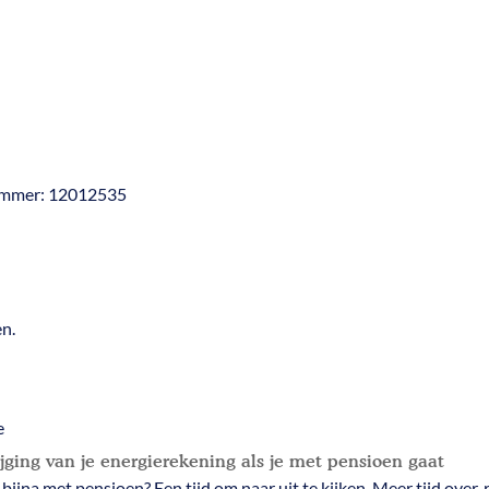
nummer: 12012535
n.
e
ijging van je energierekening als je met pensioen gaat
 bijna met pensioen? Een tijd om naar uit te kijken. Meer tijd over, 