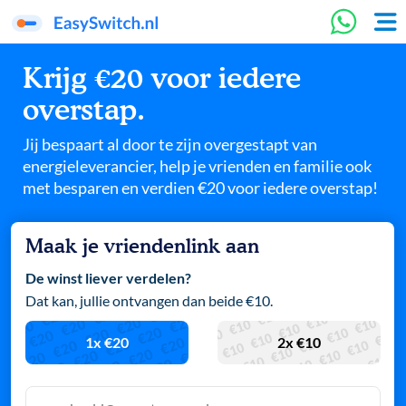
Krijg €20 voor iedere
overstap.
Jij bespaart al door te zijn overgestapt van
energieleverancier, help je vrienden en familie ook
met besparen en verdien €20 voor iedere overstap!
Maak je vriendenlink aan
De winst liever verdelen?
Dat kan, jullie ontvangen dan beide €10.
1x €20
2x €10