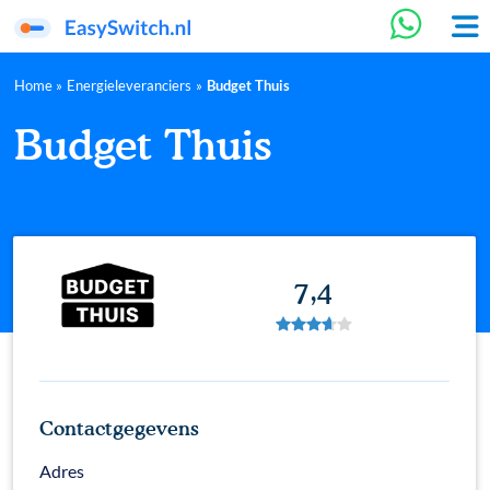
Home
»
Energieleveranciers
»
Budget Thuis
Budget Thuis
7,4
Contactgegevens
Adres