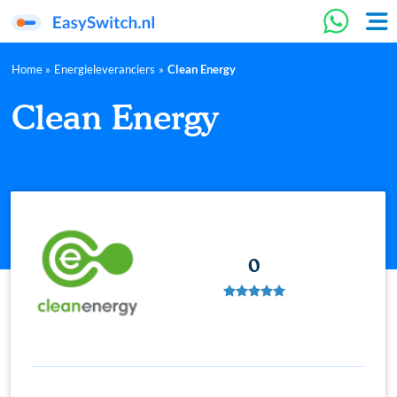
Home
»
Energieleveranciers
»
Clean Energy
Clean Energy
0