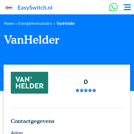
Home
»
Energieleveranciers
»
VanHelder
VanHelder
0
Contactgegevens
Adres