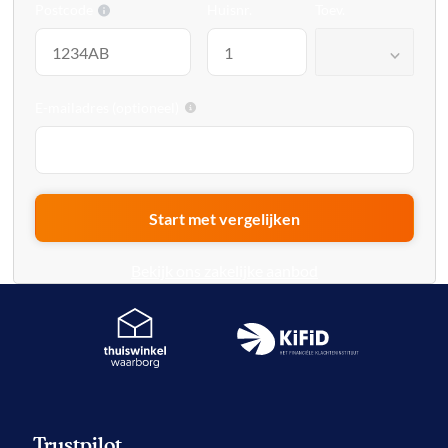
Postcode
Huisnr.
Toev.
E-mailadres (optioneel)
Start met vergelijken
Bekijk ons zakelijke aanbod
Trustpilot