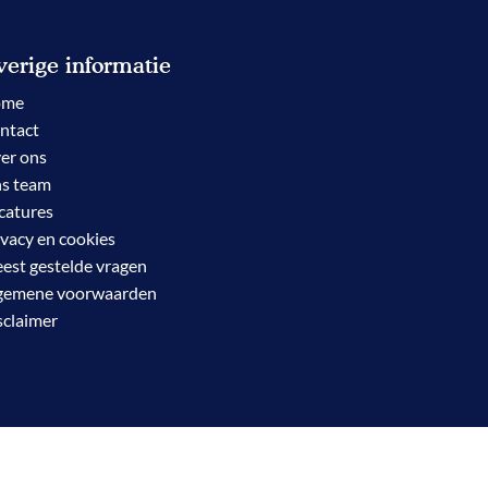
erige informatie
ome
ntact
er ons
s team
catures
ivacy en cookies
est gestelde vragen
gemene voorwaarden
sclaimer