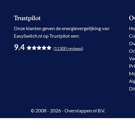
Trustpilot
Ov
Onze klanten geven de
energievergelijking
van
H
EasySwitch.nl op Trustpilot een:
Co
Ov
9.4
(
11300
reviews
)
On
Va
Pr
Me
Al
Di
© 2008 - 2026 - Overstappen.nl B.V.