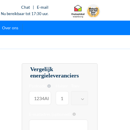
Chat
|
E-mail
Nu bereikbaar tot 17:30 uur.
Over ons
Vergelijk
energieleveranciers
Postcode
Huisnr.
Toev.
E-mailadres (optioneel)