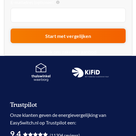
E-mailadres (optioneel)
Start met vergelijken
Bekijk ons zakelijke aanbod
Trustpilot
Onze klanten geven de
energievergelijking
van
EasySwitch.nl op Trustpilot een:
9.4
(
11304
reviews
)